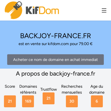
BACKJOY-FRANCE.FR
est en vente sur kifdom.com pour 79.00 €
Acheter ce nom de domaine en achat immediat
A propos de backjoy-france.fr
Score
Domaines
Recherches
Age du
Trustflow
référents
mensuelles
domaine
21
21
169
30
6